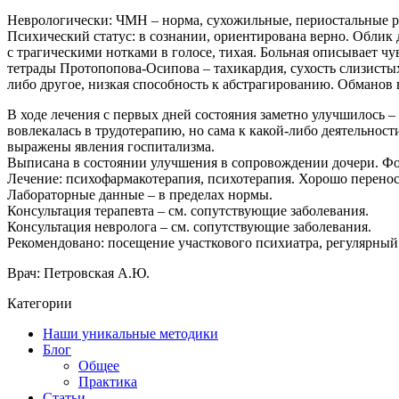
Неврологически: ЧМН – норма, сухожильные, периостальные р
Психический статус: в сознании, ориентирована верно. Облик де
с трагическими нотками в голосе, тихая. Больная описывает ч
тетрады Протопопова-Осипова – тахикардия, сухость слизистых
либо другое, низкая способность к абстрагированию. Обманов
В ходе лечения с первых дней состояния заметно улучшилось – 
вовлекалась в трудотерапию, но сама к какой-либо деятельности
выражены явления госпитализма.
Выписана в состоянии улучшения в сопровождении дочери. Фо
Лечение: психофармакотерапия, психотерапия. Хорошо перенос
Лабораторные данные – в пределах нормы.
Консультация терапевта – см. сопутствующие заболевания.
Консультация невролога – см. сопутствующие заболевания.
Рекомендовано: посещение участкового психиатра, регулярный
Врач: Петровская А.Ю.
Категории
Наши уникальные методики
Блог
Общее
Практика
Статьи