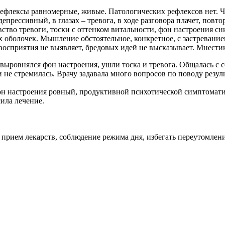
ефлексы равномерные, живые. Патологических рефлексов нет. Ч
прессивный, в глазах – тревога, в ходе разговора плачет, повто
увство тревоги, тоски с оттенком витальности, фон настроения 
 оболочек. Мышление обстоятельное, конкретное, с застревание
 восприятия не выявляет, бредовых идей не высказывает. Мнест
выровнялся фон настроения, ушли тоска и тревога. Общалась с с
 не стремилась. Врачу задавала много вопросов по поводу резуль
н настроения ровный, продуктивной психотической симптомати
ила лечение.
 прием лекарств, соблюдение режима дня, избегать переутомлен