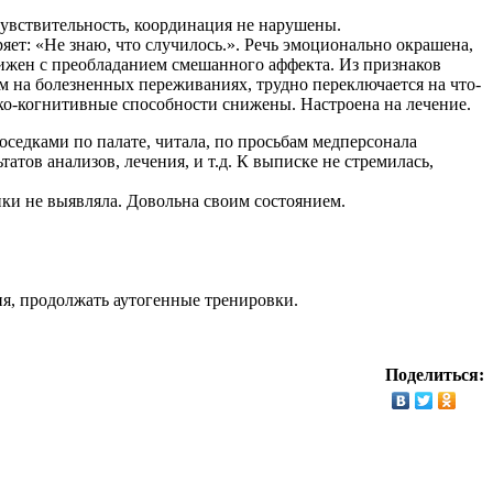
увствительность, координация не нарушены.
ряет: «Не знаю, что случилось.». Речь эмоционально окрашена,
снижен с преобладанием смешанного аффекта. Из признаков
м на болезненных переживаниях, трудно переключается на что-
ико-когнитивные способности снижены. Настроена на лечение.
оседками по палате, читала, по просьбам медперсонала
татов анализов, лечения, и т.д. К выписке не стремилась,
ки не выявляла. Довольна своим состоянием.
ия, продолжать аутогенные тренировки.
Поделиться: