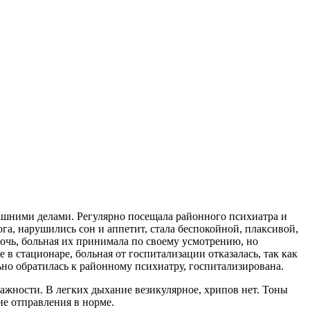
машними делами. Регулярно посещала районного психиатра и
а, нарушились сон и аппетит, стала беспокойной, плаксивой,
 дочь, больная их принимала по своему усмотрению, но
в стационаре, больная от госпитализации отказалась, так как
льно обратилась к районному психиатру, госпитализирована.
жности. В легких дыхание везикулярное, хрипов нет. Тоны
е отправления в норме.