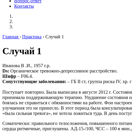
Вопрос-ответ
Контакты
Главная
›
Практика
› Случай 1
Случай 1
Иванова В .И., 1957 г.р.
Ds:
Органическое тревожно-депрессивное расстройство.
Шифр
– F06.4.
Сопутствующие заболевания:
– ГБ II ст, группа риска IV, хр
Поступает повторно. Была выписана в августе 2012 г. Состоян
принимала поддерживающую терапию. Ухудшение состояния окол
боялась не справиться с обязанностями на работе. Фон настрое
улучшения это не принесло. В этот период была консультирова
«была сильная тревога», не хотела ложиться туда. В день пост
Соматически: правильного телосложения, повышенного питани
сердца ритмичные, приглушены. АД-15-/100, ЧСС – 100 в мин.