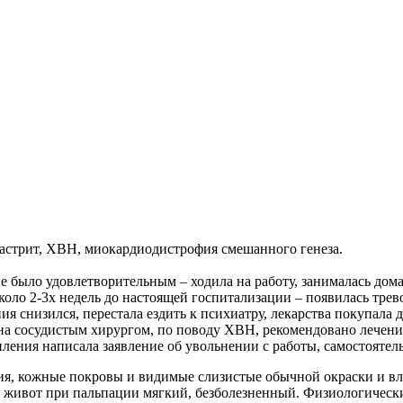
. гастрит, ХВН, миокардиодистрофия смешанного генеза.
ие было удовлетворительным – ходила на работу, занималась до
о 2-3х недель до настоящей госпитализации – появилась тревог
ния снизился, перестала ездить к психиатру, лекарства покупала
на сосудистым хирургом, по поводу ХВН, рекомендовано лечение 
упления написала заявление об увольнении с работы, самостояте
я, кожные покровы и видимые слизистые обычной окраски и вла
, живот при пальпации мягкий, безболезненный. Физиологически