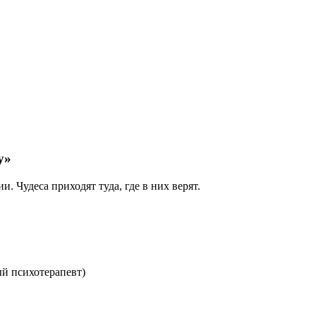
у»
и. Чудеса приходят туда, где в них верят.
й психотерапевт)