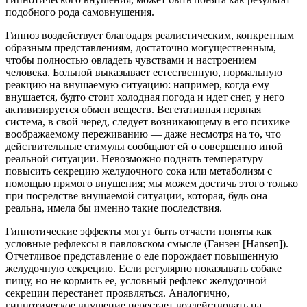
подобного рода самовнушения.
Гипноз воздействует благодаря реалистическим, конкретным
образным представлениям, достаточно могущественным,
чтобы полностью овладеть чувствами и настроением
человека. Больной выказывает естественную, нормальную
реакцию на внушаемую ситуацию: например, когда ему
внушается, будто стоит холодная погода и идет снег, у него
активизируется обмен веществ. Вегетативная нервная
система, в свой черед, следует возникающему в его психике
воображаемому переживанию — даже несмотря на то, что
действительные стимулы сообщают ей о совершенно иной
реальной ситуации. Невозможно поднять температуру
повысить секрецию желудочного сока или метаболизм с
помощью прямого внушения; мы можем достичь этого только
при посредстве внушаемой ситуации, которая, будь она
реальна, имела бы именно такие последствия.
Гипнотические эффекты могут быть отчасти поняты как
условные рефлексы в павловском смысле (Ганзен [Hansen]).
Отчетливое представление о еде порождает повышенную
желудочную секрецию. Если регулярно показывать собаке
пищу, но не кормить ее, условный рефлекс желудочной
секреции перестанет проявляться. Аналогично,
гипнотическое внушение перестает воздействовать на