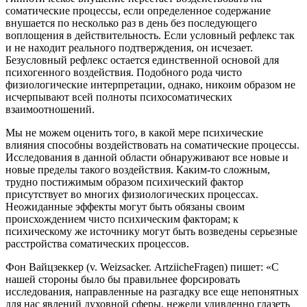
соматические процессы, если определенное содержание
внушается по несколько раз в день без последующего
воплощения в действительность. Если условный рефлекс так
и не находит реального подтверждения, он исчезает.
Безусловный рефлекс остается единственной основой для
психогенного воздействия. Подобного рода чисто
физиологические интерпретации, однако, никоим образом не
исчерпывают всей полноты психосоматических
взаимоотношений.
Мы не можем оценить того, в какой мере психические
влияния способны воздействовать на соматические процессы.
Исследования в данной области обнаруживают все новые и
новые пределы такого воздействия. Каким-то сложным,
трудно постижимым образом психический фактор
присутствует во многих физиологических процессах.
Неожиданные эффекты могут быть обязаны своим
происхождением чисто психическим факторам; к
психическому же источнику могут быть возведены серьезные
расстройства соматических процессов.
Фон Вайцзеккер (v. Weizsаcker. АrtziicheFragen) пишет: «С
нашей стороны было бы правильнее форсировать
исследования, направленные на разгадку все еще непонятных
для нас явлений духовной сферы, нежели удивленно глазеть