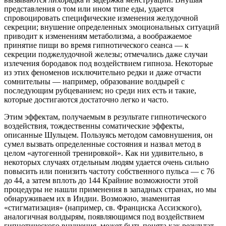
представления о том или ином типе еды, удается
спровоцировать специфические изменения желудочной
секреции; внушение определенных эмоциональных ситуаций
приводит к изменениям метаболизма, а воображаемое
принятие пищи во время гипнотического сеанса — к
секреции поджелудочной железы; отмечались даже случаи
излечения бородавок под воздействием гипноза. Некоторые
из этих феноменов исключительно редки и даже отчасти
сомнительны — например, образование волдырей с
последующим рубцеванием; но среди них есть и такие,
которые достигаются достаточно легко и часто.
Этим эффектам, получаемым в результате гипнотического
воздействия, тождественны соматические эффекты,
описанные Шульцем. Пользуясь методом самовнушения, он
сумел вызвать определенные состояния и назвал метод в
целом «аутогенной тренировкой». Как ни удивительно, в
некоторых случаях отдельным людям удается очень сильно
повысить или понизить частоту собственного пульса — с 76
до 44, а затем вплоть до 144 Крайние возможности этой
процедуры не нашли применения в западных странах, но мы
обнаруживаем их в Индии. Возможно, знаменитая
«стигматизация» (например, св. Франциска Ассизского),
аналогичная волдырям, появляющимся под воздействием
гипнотического внушения, может быть понята как результат