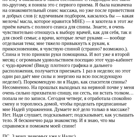
по-другому, я поняла это с первого приема. Я была назначена
на ознакомительный сеанс массажа, но уже после приветствия
и добрых слов (с вдумчивым подбором, какзалось бы — какая
мелочь! масла, которое нравится МНЕ) — я захотела в этот же
приём начать с полного сеанса для спины. Знаете, я очень
чувствительно отношусь к выбору врачей, как для себя, так и
для своей семьи; а врачи, которые лечат руками — вообще
отдельная тема; мне тяжело привыкнуть к рукам, к
прикосновениям, я чувствую спиной (странно? возможно.).
Спина и тело приняли руки помощника. И вот уже я второй
месяц с огромным удовольствием посещаю этот чудо-кабинет
с чудо-врачом! (Ввиду плотного графика и дальнего
расположения, получается приезжать 1 раз в неделю; но этот
один раз даёт мне силы и энергию на всю последующую
неделю!). Порекомендую ли я Надю, как спасителя спины?
Несомненно. На прошлых выходных на нервной почве у меня
очень сильно прихватило спишу, ни сесть, ни встать толком…
попала не по записи. Сегодня четверг, я отработала спокойно
смену и тороплюсь домой, чтобы проделать предписанные
мне Надей упражнения. Думаете всё дело только в массаже?
Нет. Надя слушает, подсказывает; подсказывает, как услышать
тело. Я бесконечно рада знакомству. И я знаю, что мы
справимся и поможем моей спине!
ПС. 3 моих знакомых уже у Нади:)