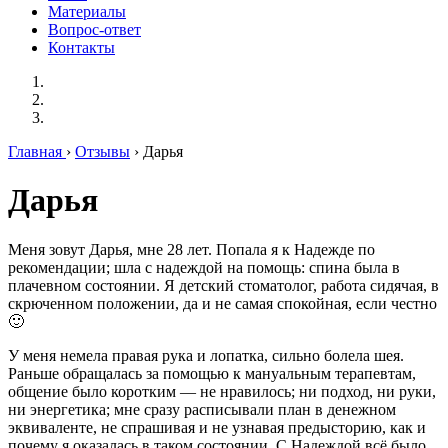
Материалы
Вопрос-ответ
Контакты
Главная
›
Отзывы
› Дарья
Дарья
Меня зовут Дарья, мне 28 лет. Попала я к Надежде по
рекомендации; шла с надеждой на помощь: спина была в
плачевном состоянии. Я детский стоматолог, работа сидячая, в
скрюченном положении, да и не самая спокойная, если честно
🙂
У меня немела правая рука и лопатка, сильно болела шея.
Раньше обращалась за помощью к мануальным терапевтам,
общение было коротким — не нравилось; ни подход, ни руки,
ни энергетика; мне сразу расписывали план в денежном
эквиваленте, не спрашивая и не узнавая предысторию, как и
почему я оказалась в таком состоянии. С Надеждой всё было