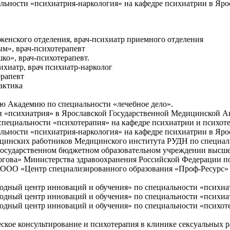
льности «психиатрия-наркология» на кафедре психиатрии в Яро
 женского отделения, врач-психиатр приемного отделения
ым», врач-психотерапевт
ко», врач-психотерапевт.
ихиатр, врач психиатр-нарколог
ерапевт
рактика
ю Академию по специальности «лечебное дело».
ти «психиатрия» в Ярославской Государственной Медицинской 
специальности «психотерапия» на кафедре психиатрии и психот
альности «психиатрия-наркология» на кафедре психиатрии в Я
ицинских работников Медицинского института РУДН по специал
осударственном бюджетном образовательном учреждении высше
гова» Министерства здравоохранения Российской Федерации по
 ООО «Центр специализированного образования «Проф-Ресурс» 
дный центр инноваций и обучения» по специальности «психиа
ный центр инноваций и обучения» по специальности «психиат
дный центр инноваций и обучения» по специальности «психоте
еское консультирование и психотерапия в клинике сексуальных 