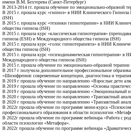
имени В.М. Бехтерева (Санкт-Петербург)
В 2013-2014 гг. прошла обучение по эмоционально-образной т
В 2015 г. прошла курс «гипноз» в НИИ Клинического Гипноза
(ISH)
В 2015 г. прошла курс «техники гипнотерапии» в НИИ Клинич
общества гипноза (ISH)
В 2015 г. прошла курс «классическая гипнотерапия» (препода
гипноза (ESH) и Международного общества гипноза (ISH)
В 2015 г. прошла курс «голос гипнотерапевта» в НИИ Клиниче
общества гипноза (ISH)
В 2015 г. прошла курс «психодинамическая гипнотерапия» в Н
Международного общества гипноза (ISH)
В 2015 г. прошла обучение по эмоционально-образной терапи
В 2017 г получила дополнительное профессиональное образов
«Шизофрения: современные концепции, диагностика и терапия
В 2019 г прошла обучение по направлению «Взрослые дети алк
В 2019 г прошла обучение по направлению «Основы практичес
В 2019 г прошла обучение по направлению «Эмоциональный ин
В 2020 г прошла обучение по направлению «Транзактный анал
В 2020 г прошла обучение по направлению «Транзактный анали
В 2022г прошла обучение по программе мини-курса «Психосома
профессионального образования в области психологии «Метаф
В 2022г прошла обучение по программе вебинара «Работа с р
области психологии «Метафора».
В 2022г прошла обучение по программе вебинара «Драматичес