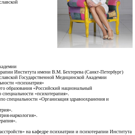
славской
Академии
ерапии Института имени В.М. Бехтерева (Санкт-Петербург)
рославской Государственной Медицинской Академии
ьности «психиатрия»
го образования «Российский национальный
 специальности «психотерапия».
по специальности «Организация здравоохранения и
трия».
рия-наркология».
рапия».
расстройств» на кафедре психиатрии и психотерапии Института