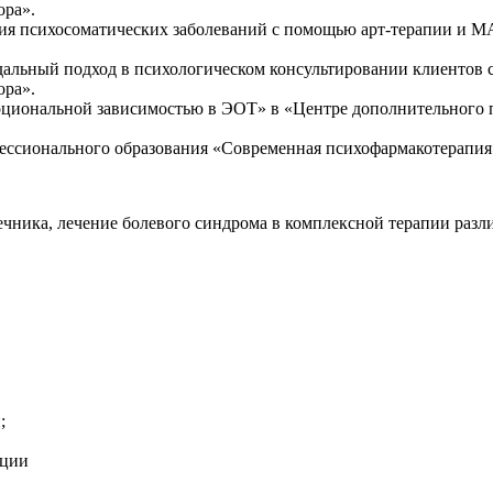
ора».
ция психосоматических заболеваний с помощью арт-терапии и 
дальный подход в психологическом консультировании клиентов 
ора».
моциональной зависимостью в ЭОТ» в «Центре дополнительного 
фессионального образования «Современная психофармакотерап
чника, лечение болевого синдрома в комплексной терапии различ
;
ации