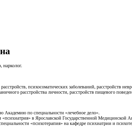
вна
, нарколог.
расстройств, психосоматических заболеваний, расстройств невр
раничного расстройства личности, расстройств пищевого поведен
ю Академию по специальности «лечебное дело».
ти «психиатрия» в Ярославской Государственной Медицинской 
 специальности «психотерапия» на кафедре психиатрии и психо