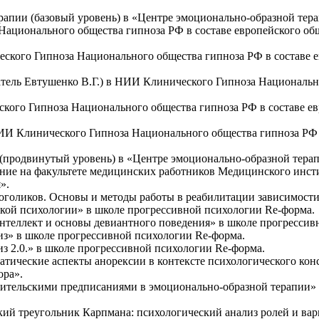
ерапии (базовый уровень) в «Центре эмоционально-образной те
 Национального общества гипноза РФ в составе европейского о
еского Гипноза Национального общества гипноза РФ в составе 
ватель Евтушенко В.Г.) в НИИ Клинического Гипноза Национальн
ского Гипноза Национального общества гипноза РФ в составе е
ИИ Клинического Гипноза Национального общества гипноза РФ в
и (продвинутый уровень) в «Центре эмоционально-образной тера
ание на факультете медицинских работников Медицинского инс
».
оголиков. Основы и методы работы в реабилитации зависимости
кой психологии» в школе прогрессивной психологии Re-форма.
теллект и основы девиантного поведения» в школе прогрессив
из» в школе прогрессивной психологии Re-форма.
з 2.0.» в школе прогрессивной психологии Re-форма.
тические аспекты анорексии в контексте психологического кон
ора».
одительскими предписаниями в эмоционально-образной терапии»
кий треугольник Карпмана: психологический анализ ролей и ва