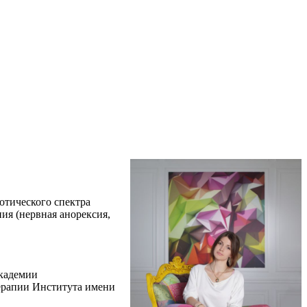
отического спектра
ия (нервная анорексия,
Академии
терапии Института имени