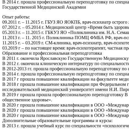
В 2014 г. прошла профессиональную переподготовку по специа
Государственной Медицинской Академии
Опыт работы:
09.2011 г. – 11.2015 г. ГБУЗ ЯО ЯОКПБ, врач-психиатр острого
07.2012 г. – 05.2014 г. Медицинский центр «Время быть здоров
05.2013 г. – 11.2015 г. ГБКУЗ ЯО «Поликлиника им. Н.А. Семаш
11.2013 г. – 11. 2015 г. Поликлиника ПОМЦ ФМБА РФ, врач-пс
11.2015 г. – 03.2019 г. СМ-клиника, врач-психиатр, врач-психот
03.2019 г – по настоящее время: врач-психотерапевт, частная п
Образование и профессиональная переподготовка
В 2011 г. окончила Ярославскую Государственную Медицинску
В 2012 г. окончила клиническую интернатуру по специальнос
В 2012-2013 гг. прошла профессиональную переподготовку по 
В 2014 г. прошла профессиональную переподготовку по специ
В 2017 г прошла повышение квалификации на факультете мед
В 2018 г прошла повышение квалификации при Федеральном г
исследовательский медицинский университет имени Н.И. Пиро
В 2019 г прошла прошла профессиональную переподготовку В
общественное здоровье».
В 2020 г прошла повышение квалификации в ООО «Междунаро
В 2020 г прошла повышение квалификации в ООО «Международ
В 2020 г прошла повышение квалификации в ООО «Междунаро
Дополнительные образовательные программы и курсы:
В 2013 г. прошла учебный курс по специальности «психологич