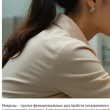
Неврозы – группа функциональных расстройств пограничного с
самоосознания личности. Страдающий невротическим расстройс